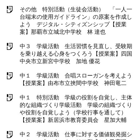
その他 特別活動（生徒会活動） 「一人一
台端末の使用ガイドライン」の原案を作成し
よう デジタル・シティズンシップ【授業
案】那覇市立城北中学校 林 達也
中３ 学級活動 生活習慣を見直し、受験期
を乗り越える心身をつくろう【授業案】四国
中央市立新宮中学校 加地 優花
中１ 学級活動 合唱スローガンを考えよう
【授業案】由布市立挾間中学校 神田竜二
中１ 特別活動 学級の役割を自覚し、主体
的な組織づくり学級活動 学級の組織づくり
や役割を自覚しよう（学校行事を通して）
【授業案】新居浜市教育委員会 星加大輔
中２ 学級活動 仕事に対する価値観発掘シ