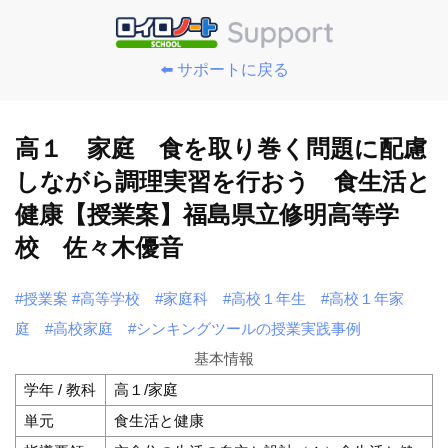
⬅️ サポートに戻る
高１ 家庭 食を取り巻く問題に配慮
しながら調理実習を行おう 食生活と
健康【授業案】福島県立修明高等学
校 佐々木優音
#授業案
#高等学校
#家庭科
#高校１年生
#高校１年家
庭
#高校家庭
#シンキングツールの授業実践事例
基本情報
学年 / 教科
高１/家庭
単元
食生活と健康