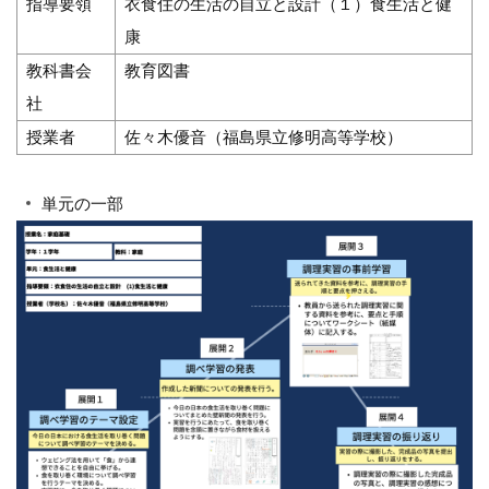
指導要領
衣食住の生活の自立と設計（１）食生活と健
康
教科書会
教育図書
社
授業者
佐々木優音（福島県立修明高等学校）
単元の一部