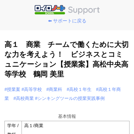
⬅️ サポートに戻る
高１ 商業 チームで働くために大切
な力を考えよう！ ビジネスとコミ
ュニケーション【授業案】高松中央高
等学校 鶴岡 美里
#授業案
#高等学校
#商業科
#高校１年生
#高校１年商
業
#高校商業
#シンキングツールの授業実践事例
基本情報
学年 /
高１/商業