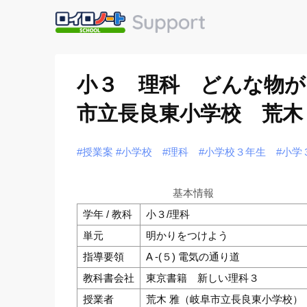
小３ 理科 どんな物が
市立長良東小学校 荒木
#授業案
#小学校
#理科
#小学校３年生
#小学
基本情報
学年 / 教科
小３/理科
単元
明かりをつけよう
指導要領
A -(５) 電気の通り道
教科書会社
東京書籍 新しい理科３
授業者
荒木 雅（岐阜市立長良東小学校）