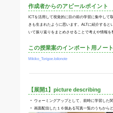
作成者からのアピールポイント
ICTを活用して視覚的に目の前の学習に集中し
きも生まれたように思います。ALTに紹介する
いて振り返りをまとめさせることで考えや情報を
この授業案のインポート用ノー
Mikiko_Torigoe.loilonote
【展開1】picture describing
ウォーミングアップとして、前時に学習した関係代名詞w
画面配信した１６個ある写真一覧のうちから