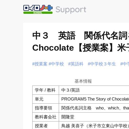
中３ 英語 関係代名詞を使って
Chocolate【授業案
#授業案
#中学校
#英語科
#中学校３年生
#中
基本情報
学年 / 教科
中３/英語
単元
PROGRAM5 The Story of Chocolat
指導要領
関係代名詞主格 who、which、tha
教科書会社
開隆堂
授業者
鳥越 美喜子（米子市立東山中学校