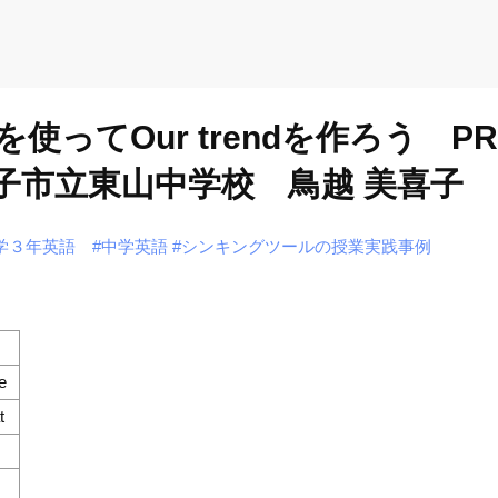
Our trendを作ろう PROGRA
】米子市立東山中学校 鳥越 美喜子
学３年英語
#中学英語
#シンキングツールの授業実践事例
e
t
）