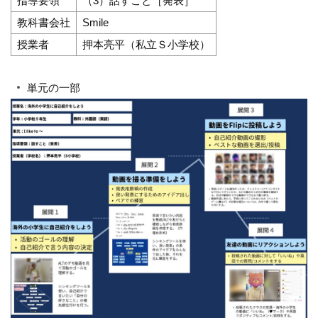
指導要領
（3）話すこと［発表］
教科書会社
Smile
授業者
押本亮平（私立Ｓ小学校）
単元の一部