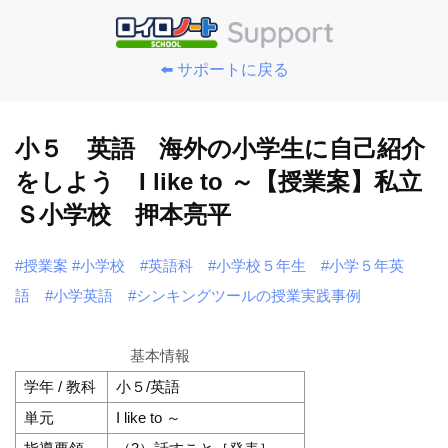
⬅️ サポートに戻る
小５ 英語 海外の小学生に自己紹介
をしよう I like to ～【授業案】私立
Ｓ小学校 押本亮平
#授業案
#小学校
#英語科
#小学校５年生
#小学５年英
語
#小学英語
#シンキングツールの授業実践事例
基本情報
学年 / 教科
小５/英語
単元
I like to ～