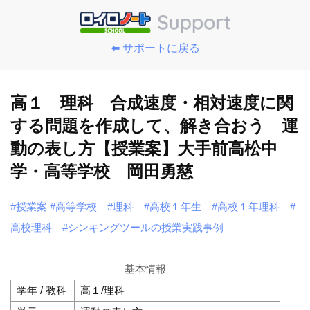
⬅️ サポートに戻る
高１ 理科 合成速度・相対速度に関
する問題を作成して、解き合おう 運
動の表し方【授業案】大手前高松中
学・高等学校 岡田勇慈
#授業案
#高等学校
#理科
#高校１年生
#高校１年理科
#
高校理科
#シンキングツールの授業実践事例
基本情報
学年 / 教科
高１/理科