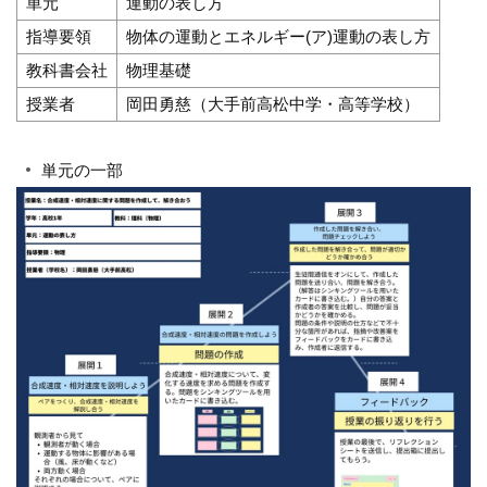
単元
運動の表し方
指導要領
物体の運動とエネルギー(ア)運動の表し方
教科書会社
物理基礎
授業者
岡田勇慈（大手前高松中学・高等学校）
単元の一部