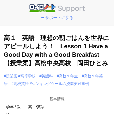
⬅️ サポートに戻る
高１ 英語 理想の朝ごはんを世界に
アピールしよう！ Lesson 1 Have a
Good Day with a Good Breakfast
【授業案】高松中央高校 岡田ひとみ
#授業案
#高等学校
#英語科
#高校１年生
#高校１年英
語
#高校英語
#シンキングツールの授業実践事例
基本情報
学年 / 教
高１/英語