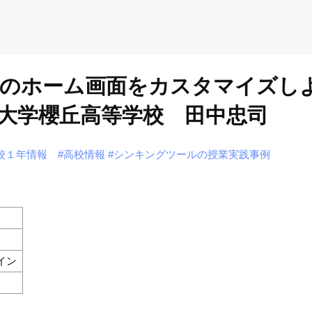
トのホーム画面をカスタマイズし
大学櫻丘高等学校 田中忠司
校１年情報
#高校情報
#シンキングツールの授業実践事例
イン
）