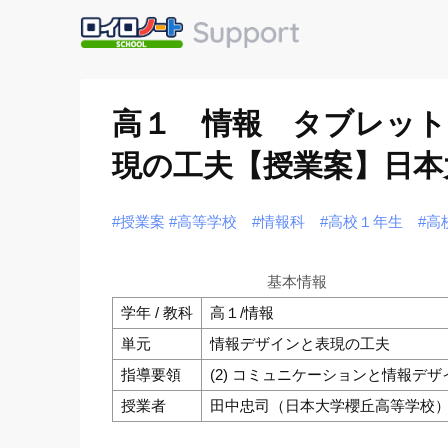
高１ 情報 タブレッ
現の工夫【授業案】日本
#授業案
#高等学校
#情報科
#高校１年生
#高
基本情報
学年 / 教科
高１/情報
単元
情報デザインと表現の工夫
指導要領
(2) コミュニケーションと情報デザ
授業者
田中忠司（日本大学櫻丘高等学校