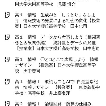
同大学大同高等学校 滝藤 慎介
高１ 情報 生成AIと「しりとり」をしよ
う 情報技術の発展による社会の変化【授業
案】日本大学櫻丘高等学校 田中忠司
高１ 情報 データから考察しよう（相関関
係と因果関係編） 統計量とデータの尺度
【授業案】日本大学櫻丘高等学校 田中忠司
高１ 情報 ◯と⬜︎と△で表現しよう 情報
デザイン 【授業案】日本大学櫻丘高等学
校 田中忠司
高１ 情報Ⅰ 歌詞も曲もAIで! 自走型暗記
術 情報デザイン 【授業案】 東奥義塾中
学校・高等学校 井上嘉名芽
高２ 情報Ⅰ 論理回路 演算の仕組み