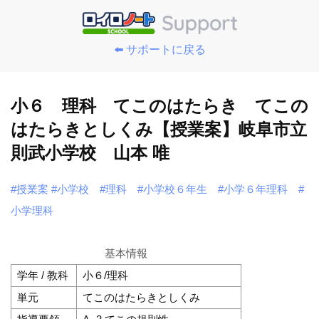
⬅️ サポートに戻る
小６ 理科 てこのはたらき てこの
はたらきとしくみ【授業案】岐阜市立
則武小学校 山本 唯
#授業案
#小学校
#理科
#小学校６年生
#小学６年理科
#
小学理科
基本情報
学年 / 教科
小６/理科
単元
てこのはたらきとしくみ