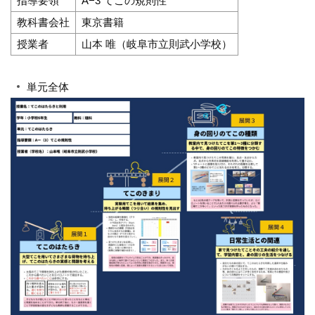
指導要領
A−3 てこの規則性
教科書会社
東京書籍
授業者
山本 唯（岐阜市立則武小学校）
単元全体