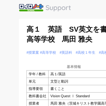
高１ 英語 SV英文を
高等学校 馬田 雅央
#授業案
#高等学校
#英語科
#高校１年生
#高
基本情報
学年 / 教科
高１/英語
単元
文型と動詞
指導要領
書くこと
教科書会社
Vision Quest Ⅰ Standard
授業者
馬田 雅央（茨城キリスト教学園高