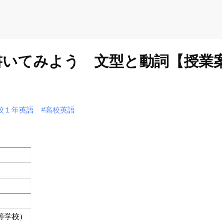
書いてみよう 文型と動詞【授業
校１年英語
#高校英語
等学校）