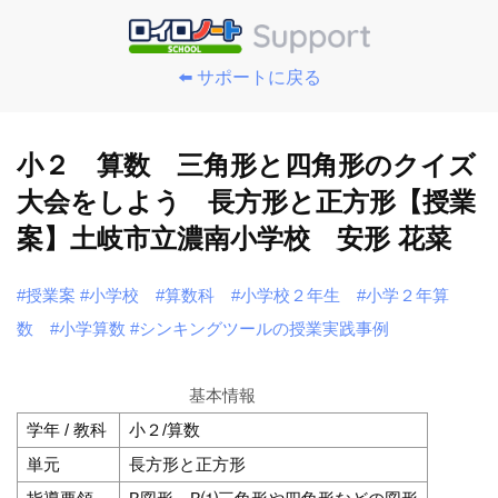
⬅️ サポートに戻る
小２ 算数 三角形と四角形のクイズ
大会をしよう 長方形と正方形【授業
案】土岐市立濃南小学校 安形 花菜
#授業案
#小学校
#算数科
#小学校２年生
#小学２年算
数
#小学算数
#シンキングツールの授業実践事例
基本情報
学年 / 教科
小２/算数
単元
長方形と正方形