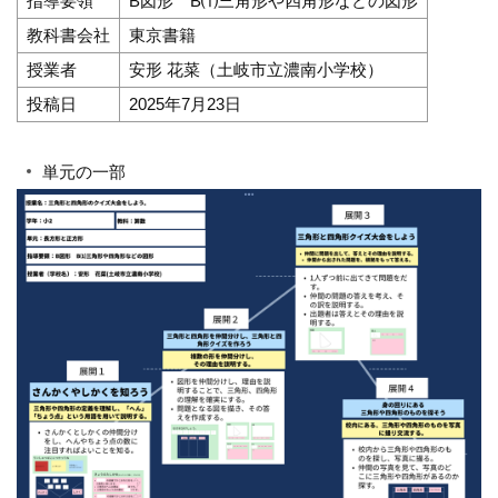
指導要領
B図形 B⑴三角形や四角形などの図形
教科書会社
東京書籍
授業者
安形 花菜（土岐市立濃南小学校）
投稿日
2025年7月23日
単元の一部