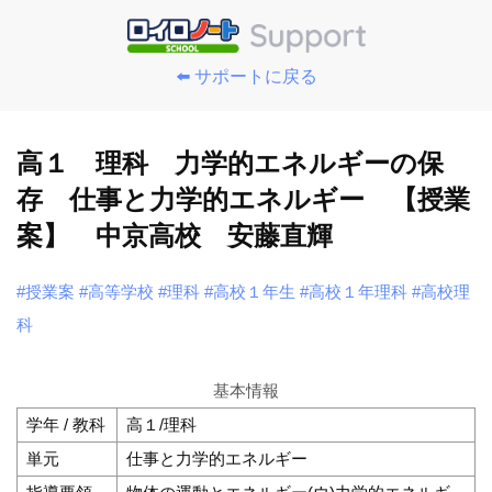
⬅️ サポートに戻る
高１ 理科 力学的エネルギーの保
存 仕事と力学的エネルギー 【授業
案】 中京高校 安藤直輝
#授業案
#高等学校
#理科
#高校１年生
#高校１年理科
#高校理
科
基本情報
学年 / 教科
高１/理科
単元
仕事と力学的エネルギー