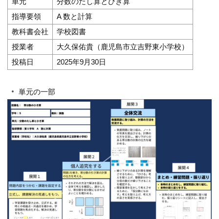
単元
分数のたし算とひき算
指導要領
A 数と計算
教科書会社
学校図書
授業者
大久保佑貴（鹿児島市立吉野東小学校）
投稿日
2025年9月30日
単元の一部