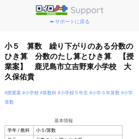
⬅️ サポートに戻る
小５ 算数 繰り下がりのある分数の
ひき算 分数のたし算とひき算 【授
業案】 鹿児島市立吉野東小学校 大
久保佑貴
#授業案
#小学校
#算数科
#小学校５年生
#小学５年算数
#小学
算数
基本情報
学年 / 教科
小５/算数