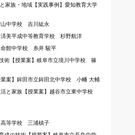
長と家族・地域【実践事例】愛知教育大学
守山中学校 吉川紘永
】済美平成中等教育学校 杉野航洋
命館中学校 糸井 駿平
の技術【授業案】岐阜市立境川中学校 篠
業案】鉾田市立鉾田北中学校 小幡 大輔
生活と家族【授業案】越谷市立東中学校
・高等学校 三浦槙子