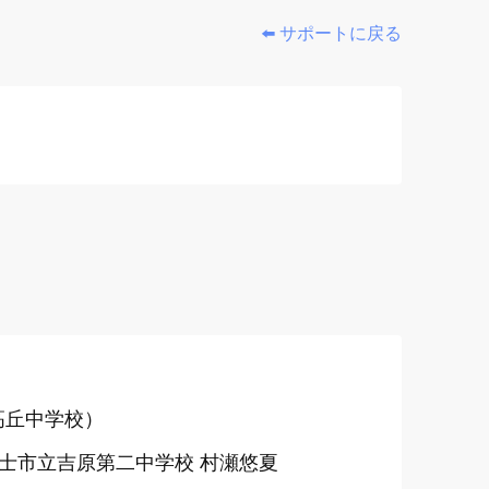
⬅️ サポートに戻る
高丘中学校）
富士市立吉原第二中学校 村瀬悠夏