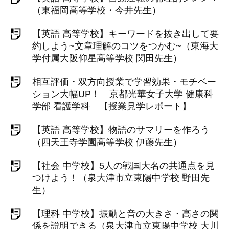
（東福岡高等学校・今井先生）
【英語 高等学校】キーワードを抜き出して要
約しよう~文章理解のコツをつかむ~（東海大
学付属大阪仰星高等学校 関田先生）
相互評価・双方向授業で学習効果・モチベー
ション大幅UP！ 京都光華女子大学 健康科
学部 看護学科 【授業見学レポート】
【英語 高等学校】物語のサマリーを作ろう
（四天王寺学園高等学校 伊藤先生）
【社会 中学校】5人の戦国大名の共通点を見
つけよう！（泉大津市立東陽中学校 野田先
生）
【理科 中学校】振動と音の大きさ・高さの関
係を説明できる（泉大津市立東陽中学校 大川