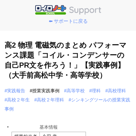
⬅️ サポートに戻る
高2 物理 電磁気のまとめ パフォーマ
ンス課題「コイル・コンデンサーの
自己PR文を作ろう！」【実践事例】
（大手前高松中学・高等学校）
#実践報告
#授業実践事例
#高等学校
#理科
#高校理科
#高校２年生
#高校２年理科
#シンキングツールの授業実践
事例
基本情報