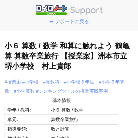
⬅️ サポートに戻る
小６ 算数 / 数学 和算に触れよう 鶴亀
算 算数卒業旅行 【授業案】洲本市立
堺小学校 村上貴郎
#授業案
#小学校
#算数科
#小学校６年生
#小学６年算
数
#小学算数
#シンキングツールの授業実践事例
基本情報
学年 / 教科:
小６ 算数 / 数学
単元:
算数卒業旅行
指導要領:
数と計算