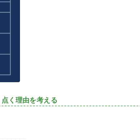
く点く理由を考える
。