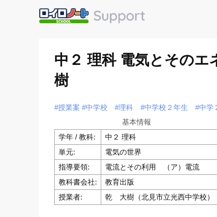
中２ 理科 電気とそのエ
樹
#授業案
#中学校
#理科
#中学校２年生
#中学
基本情報
学年 / 教科:
中２ 理科
単元:
電気の世界
指導要領:
電流とその利用 （ア）電流
教科書会社:
教育出版
授業者:
乾 大樹（北見市立光西中学校）