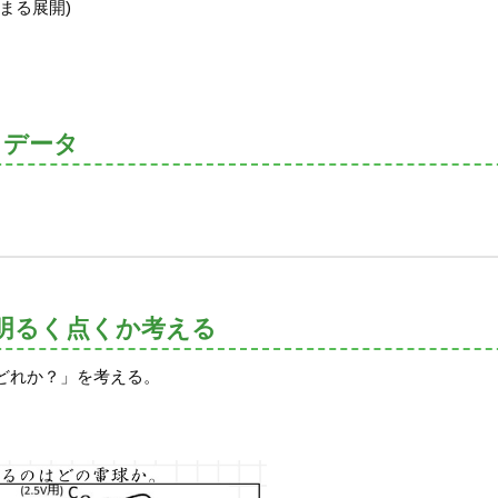
まる展開)
トデータ
明るく点くか考える
どれか？」を考える。