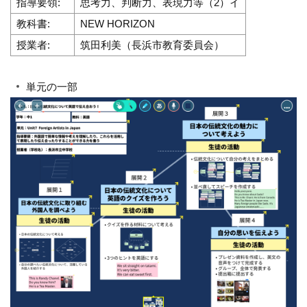
指導要領:
思考力、判断力、表現力等（2）イ
教科書:
NEW HORIZON
授業者:
筑田利美（長浜市教育委員会）
単元の一部