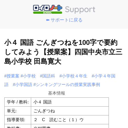
⬅️ サポートに戻る
小４ 国語 ごんぎつねを100字で要約
してみよう【授業案】四国中央市立三
島小学校 田島寛大
#授業案
#小学校
#国語科
#小学校４年生
#小学４年国
語
#小学国語
#シンキングツールの授業実践事例
基本情報
学年 / 教科:
小４ 国語
単元:
ごんぎつね
指導要領:
２ C 読むこと（１）ウ