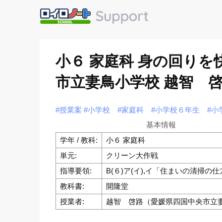
小６ 家庭科 身の回りを
市立妻鳥小学校 越智 
#授業案
#小学校
#家庭科
#小学校６年生
#小
基本情報
学年 / 教科:
小６ 家庭科
単元:
クリーン大作戦
指導要領:
B(６)ア(イ),イ「住まいの清掃の
教科書:
開隆堂
授業者:
越智 啓路（愛媛県四国中央市立