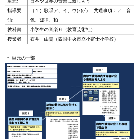
単元:
日本や世界の音楽に親しもう
指導要
（１）歌唱ア、イ、ウ(ｱ)(ｲ) 共通事項：ア 音
領:
色、旋律、拍
教科書:
小学生の音楽６（教育芸術社）
授業者:
石井 由貴（四国中央市立小富士小学校）
単元の一部