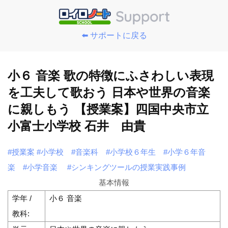
⬅️ サポートに戻る
小６ 音楽 歌の特徴にふさわしい表現
を工夫して歌おう 日本や世界の音楽
に親しもう 【授業案】四国中央市立
小富士小学校 石井 由貴
#授業案
#小学校
#音楽科
#小学校６年生
#小学６年音
楽
#小学音楽
#シンキングツールの授業実践事例
基本情報
学年 /
小６ 音楽
教科: