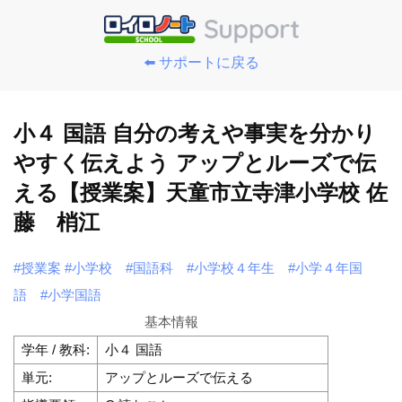
⬅️ サポートに戻る
小４ 国語 自分の考えや事実を分かり
やすく伝えよう アップとルーズで伝
える【授業案】天童市立寺津小学校 佐
藤 梢江
#授業案
#小学校
#国語科
#小学校４年生
#小学４年国
語
#小学国語
基本情報
学年 / 教科:
小４ 国語
単元:
アップとルーズで伝える