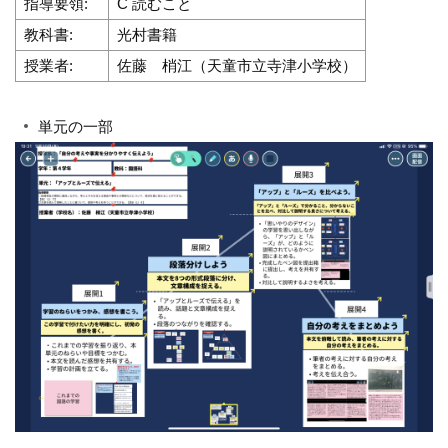
指導要領:
C 読むこと
教科書:
光村書籍
授業者:
佐藤 梢江（天童市立寺津小学校）
単元の一部