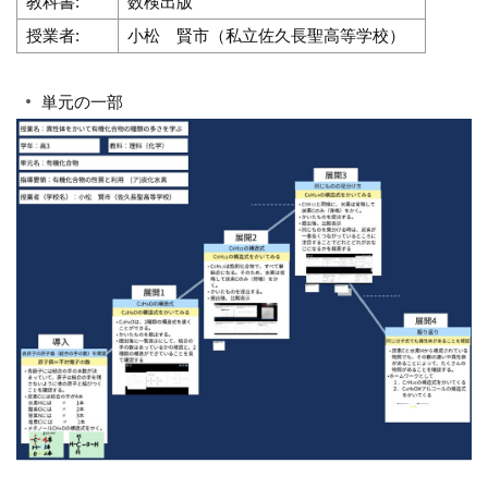
教科書:
数検出版
授業者:
小松 賢市（私立佐久長聖高等学校）
単元の一部