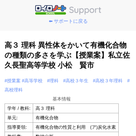
⬅️ サポートに戻る
高３ 理科 異性体をかいて有機化合物
の種類の多さを学ぶ【授業案】私立佐
久長聖高等学校 小松 賢市
#授業案
#高等学校
#理科
#高校３年生
#高校３年理科
#
高校理科
基本情報
学年 / 教科:
高３ 理科
単元:
有機化合物
指導要領:
有機化合物の性質と利用 (ア)炭化水素