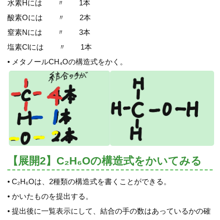
水素Hには 〃 1本
酸素Oには 〃 2本
窒素Nには 〃 3本
塩素Clには 〃 1本
• メタノールCH₄Oの構造式をかく。
【展開2】C₂H₆Oの構造式をかいてみる
• C₂H₆Oは、2種類の構造式を書くことができる。
• かいたものを提出する。
• 提出後に一覧表示にして、結合の手の数はあっているかの確