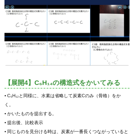
【展開4】C₆H₁₄の構造式をかいてみる
• C₅H₁₂と同様に、水素は省略して炭素Cのみ（骨格）をか
く。
• かいたものを提出する。
• 提出後、比較表示
• 同じものを見分ける時は、炭素が一番長くつながっていると