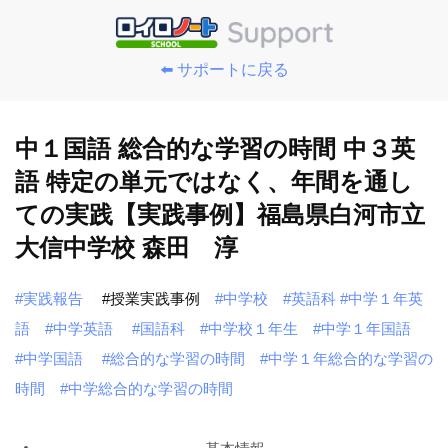
⬅️ サポートに戻る
中１国語 総合的な学習の時間 中３英
語 特定の単元ではなく、年間を通し
ての実践【実践事例】福島県白河市立
大信中学校 森田 淳
#実践報告
#授業実践事例
#中学校
#英語科
#中学１年英
語
#中学英語
#国語科
#中学校１年生
#中学１年国語
#中学国語
#総合的な学習の時間
#中学１年総合的な学習の
時間
#中学総合的な学習の時間