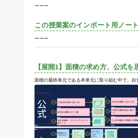
ーーー
この授業案のインポート用ノー
ーーー
【展開1】面積の求め方、公式を
面積の最終単元である本単元に取り組む中で、自