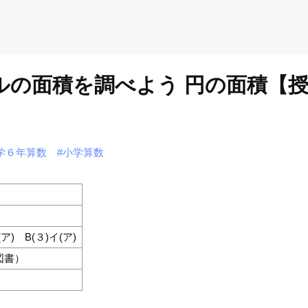
ールの面積を調べよう 円の面積【
学６年算数
#小学算数
(ア) B(３)イ(ア)
図書）
）