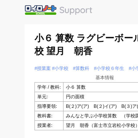
小６ 算数 ラグビーボ
校 望月 朝香
#授業案
#小学校
#算数科
#小学校６年生
#小
基本情報
学年 / 教科:
小６ 算数
単元:
円の面積
指導要領:
B(２)ア(ア) B(２)イ(ア) B(３)ア
教科書:
みんなと学ぶ小学校算数 （学校
授業者:
望月 朝香（富士市立岩松小学校