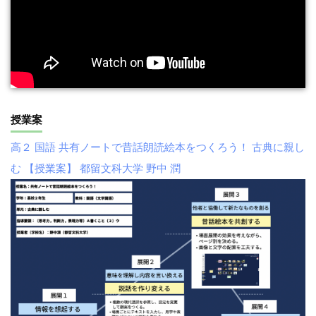
授業案
高２ 国語 共有ノートで昔話朗読絵本をつくろう！ 古典に親し
む 【授業案】 都留文科大学 野中 潤