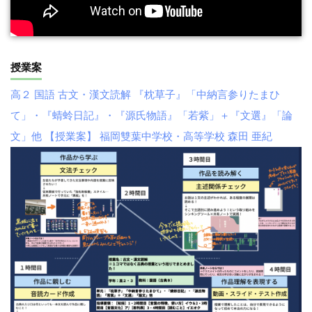
授業案
高２ 国語 古文・漢文読解 『枕草子』「中納言参りたまひ
て」・『蜻蛉日記』・『源氏物語』「若紫」＋『文選』「論
文」他 【授業案】 福岡雙葉中学校・高等学校 森田 亜紀