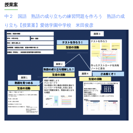
授業案
中２ 国語 熟語の成り立ちの練習問題を作ろう 熟語の成
り立ち【授業案】愛徳学園中学校 米田俊彦