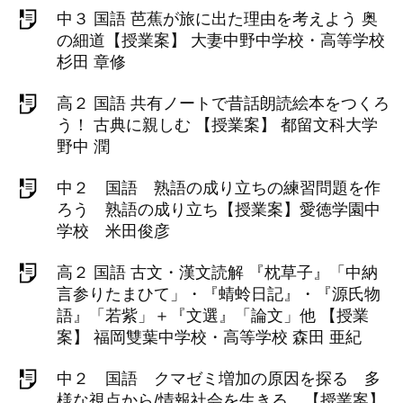
中３ 国語 芭蕉が旅に出た理由を考えよう 奥
の細道【授業案】 大妻中野中学校・高等学校
杉田 章修
高２ 国語 共有ノートで昔話朗読絵本をつくろ
う！ 古典に親しむ 【授業案】 都留文科大学
野中 潤
中２ 国語 熟語の成り立ちの練習問題を作
ろう 熟語の成り立ち【授業案】愛徳学園中
学校 米田俊彦
高２ 国語 古文・漢文読解 『枕草子』「中納
言参りたまひて」・『蜻蛉日記』・『源氏物
語』「若紫」＋『文選』「論文」他 【授業
案】 福岡雙葉中学校・高等学校 森田 亜紀
中２ 国語 クマゼミ増加の原因を探る 多
様な視点から/情報社会を生きる 【授業案】