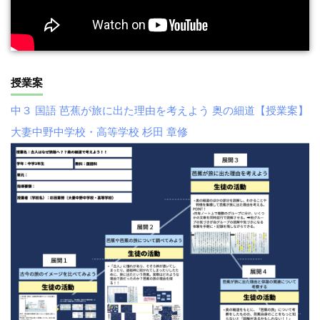
授業案
中３ 国語 芭蕉が旅に出た理由を考えよう 奥の細道【授業案】
大妻中野中学校・高等学校 杉田 章修