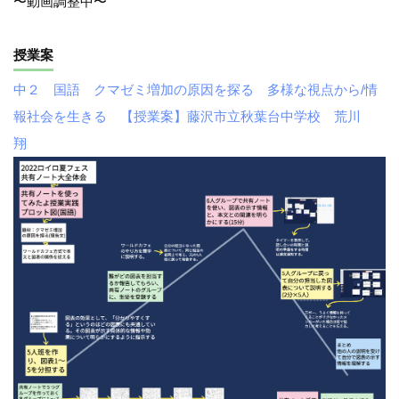
〜動画調整中〜
授業案
中２ 国語 クマゼミ増加の原因を探る 多様な視点から/情
報社会を生きる 【授業案】藤沢市立秋葉台中学校 荒川
翔