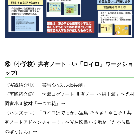
⑥〈小学校〉共有ノート・い「ロイロ」ワークショ
ップ!
〈実践紹介①〉「書写Kパズルde共創」
〈実践紹介②〉「学習ログノート 共有ノート×提出箱」〜光村
図書小４教材『一つの花』〜
〈ハンズオン〉「ロイロはでっかい宝島 そうさ！今こそ！共
有ノートアドベンチャー！」〜光村図書小３教材『たから島
のぼうけん』〜