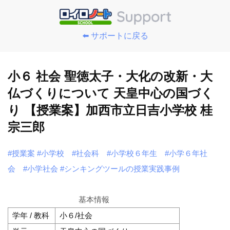
⬅️ サポートに戻る
小６ 社会 聖徳太子・大化の改新・大
仏づくりについて 天皇中心の国づく
り 【授業案】加西市立日吉小学校 桂
宗三郎
#授業案
#小学校
#社会科
#小学校６年生
#小学６年社
会
#小学社会
#シンキングツールの授業実践事例
基本情報
学年 / 教科
小６/社会