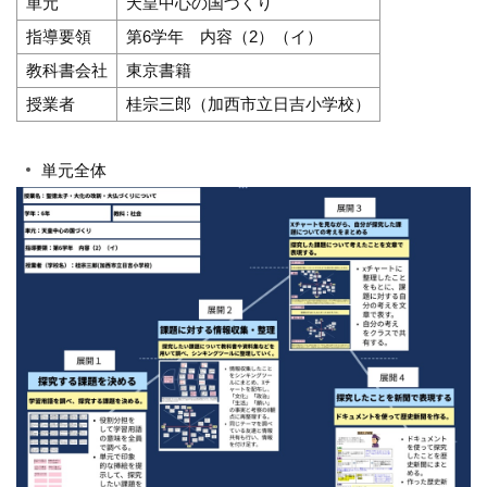
単元
天皇中心の国づくり
指導要領
第6学年 内容（2）（イ）
教科書会社
東京書籍
授業者
桂宗三郎（加西市立日吉小学校）
単元全体