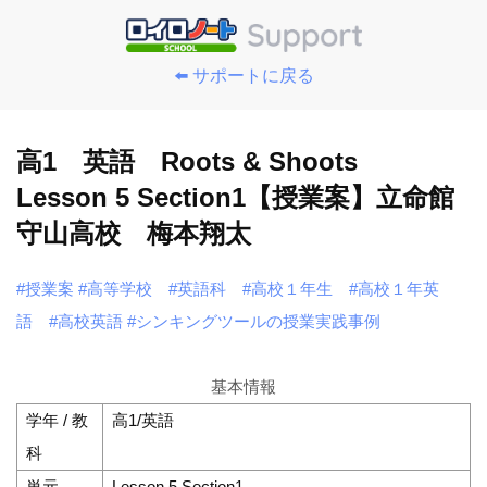
⬅️ サポートに戻る
高1 英語 Roots & Shoots
Lesson 5 Section1【授業案】立命館
守山高校 梅本翔太
#授業案
#高等学校
#英語科
#高校１年生
#高校１年英
語
#高校英語
#シンキングツールの授業実践事例
基本情報
学年 / 教
高1/英語
科
単元
Lesson 5 Section1