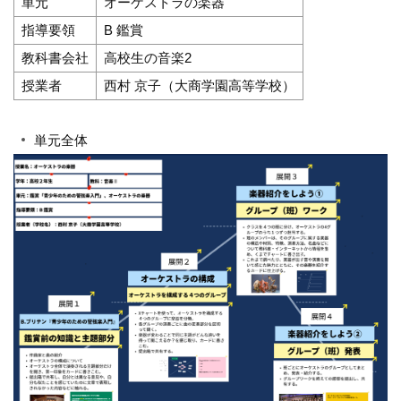
単元
オーケストラの楽器
指導要領
B 鑑賞
教科書会社
高校生の音楽2
授業者
西村 京子（大商学園高等学校）
単元全体