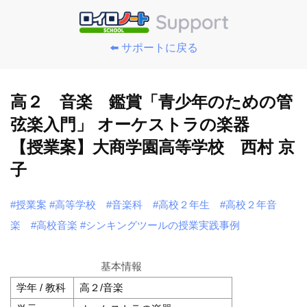
⬅️ サポートに戻る
高２ 音楽 鑑賞「青少年のための管
弦楽入門」 オーケストラの楽器
【授業案】大商学園高等学校 西村 京
子
#授業案
#高等学校
#音楽科
#高校２年生
#高校２年音
楽
#高校音楽
#シンキングツールの授業実践事例
基本情報
学年 / 教科
高２/音楽