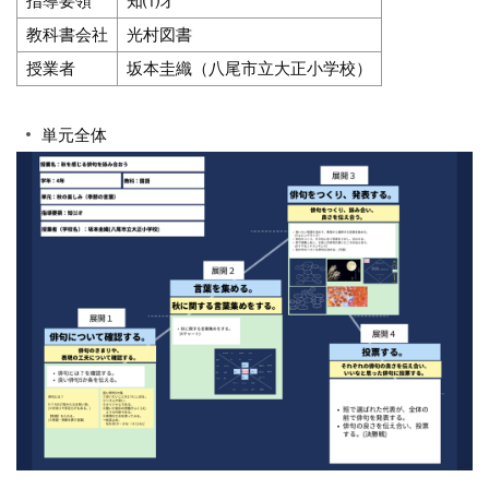
指導要領
知⑴オ
教科書会社
光村図書
授業者
坂本圭織（八尾市立大正小学校）
単元全体