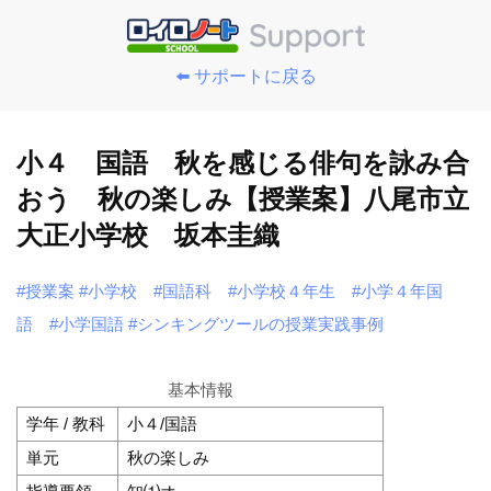
⬅️ サポートに戻る
小４ 国語 秋を感じる俳句を詠み合
おう 秋の楽しみ【授業案】八尾市立
大正小学校 坂本圭織
#授業案
#小学校
#国語科
#小学校４年生
#小学４年国
語
#小学国語
#シンキングツールの授業実践事例
基本情報
学年 / 教科
小４/国語
単元
秋の楽しみ