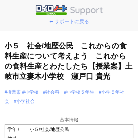
⬅️ サポートに戻る
小５ 社会/地歴公民 これからの食
料生産について考えよう これから
の食料生産とわたしたち【授業案】土
岐市立妻木小学校 瀬戸口 貴光
#授業案
#小学校
#社会科
#小学校５年生
#小学５年社
会
#小学社会
基本情報
学年 /
小５/社会/地歴公民