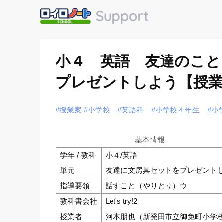
小４ 英語 友達のこと
プレゼントしよう【授業
#授業案
#小学校
#英語科
#小学校４年生
#小
基本情報
学年 / 教科
小４/英語
単元
友達に文房具セットをプレゼント
指導要領
話すこと（やりとり）ウ
教科書会社
Let's try!2
授業者
河本朋也（新発田市立御免町小学