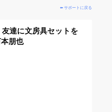
⬅️ サポートに戻る
 友達に文房具セットを
河本朋也