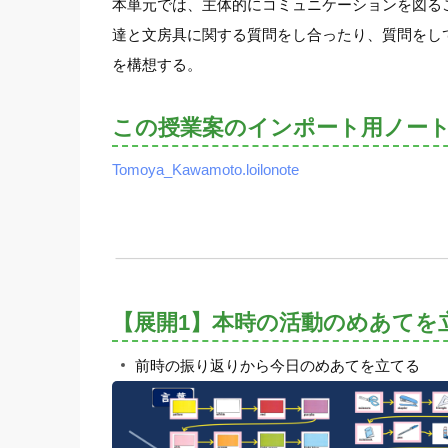
本単元では、主体的にコミュニケーションを図る
達と文房具に関する質問をし合ったり、質問をし
を構想する。
この授業案のインポート用ノー
Tomoya_Kawamoto.loilonote
【展開1】本時の活動のめあてを
前時の振り返りから今日のめあてを立てる