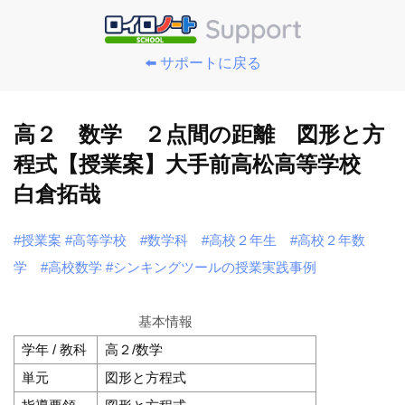
⬅️ サポートに戻る
高２ 数学 ２点間の距離 図形と方
程式【授業案】大手前高松高等学校
白倉拓哉
#授業案
#高等学校
#数学科
#高校２年生
#高校２年数
学
#高校数学
#シンキングツールの授業実践事例
基本情報
学年 / 教科
高２/数学
単元
図形と方程式