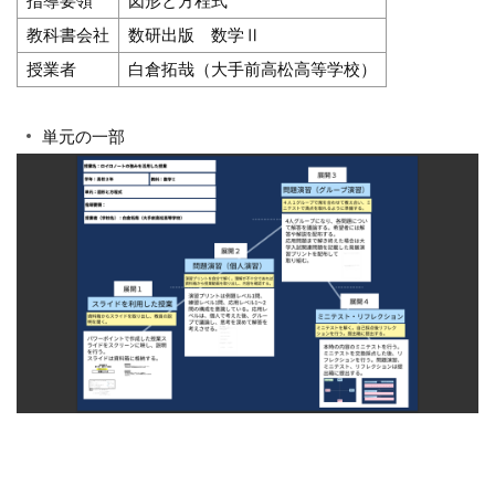
指導要領
図形と方程式
教科書会社
数研出版 数学Ⅱ
授業者
白倉拓哉（大手前高松高等学校）
単元の一部