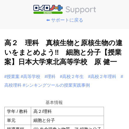
⬅️ サポートに戻る
高２ 理科 真核生物と原核生物の違
いをまとめよう‼ 細胞と分子【授業
案】日本大学東北高等学校 原 健一
#授業案
#高等学校
#理科
#高校２年生
#高校２年理科
#
高校理科
#シンキングツールの授業実践事例
基本情報
学年 / 教科
高２/理科
単元
細胞と分子