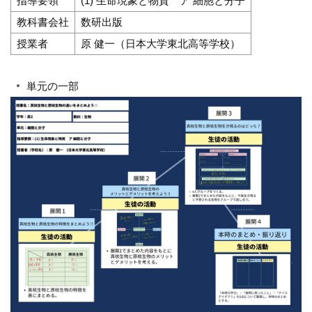
指導要領
(1) 生命現象と物質 ア 細胞と分子
教科書会社
数研出版
授業者
原 健一（日本大学東北高等学校）
単元の一部