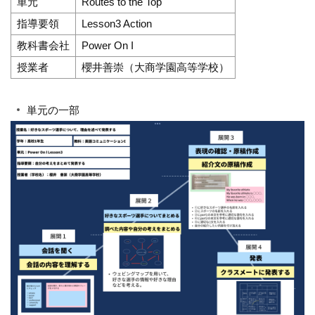
単元
Routes to the Top
指導要領
Lesson3 Action
教科書会社
Power On I
授業者
櫻井善崇（大商学園高等学校）
単元の一部