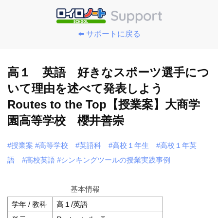
⬅️ サポートに戻る
高１ 英語 好きなスポーツ選手につ
いて理由を述べて発表しよう
Routes to the Top【授業案】大商学
園高等学校 櫻井善崇
#授業案
#高等学校
#英語科
#高校１年生
#高校１年英
語
#高校英語
#シンキングツールの授業実践事例
基本情報
学年 / 教科
高１/英語