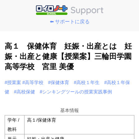
⬅️ サポートに戻る
高１ 保健体育 妊娠・出産とは 妊
娠・出産と健康【授業案】三輪田学園
高等学校 宮里 美優
#授業案
#高等学校
#保健体育
#高校１年生
#高校１年保
健
#高校保健
#シンキングツールの授業実践事例
基本情報
学年 /
高１/保健体育
教科
単元
妊娠・出産と健康