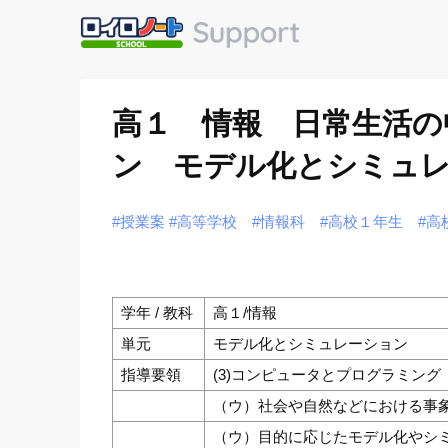
高１ 情報 日常生活
ン モデル化とシミュレ
#授業案
#高等学校
#情報科
#高校１年生
#高
学年 / 教科
高１/情報
単元
モデル化とシミュレーション
指導要領
(3)コンピュータとプログラミング
（ウ）社会や自然などにおける事
（ウ）目的に応じたモデル化やシ