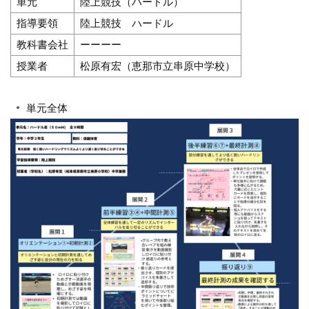
単元
陸上競技（ハードル）
指導要領
陸上競技 ハードル
教科書会社
ーーーー
授業者
松原有宏（恵那市立串原中学校）
単元全体