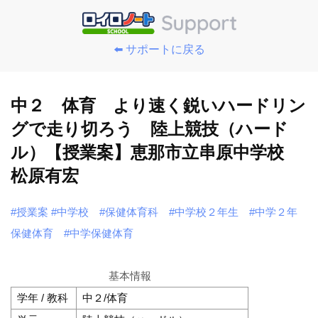
⬅️ サポートに戻る
中２ 体育 より速く鋭いハードリン
グで走り切ろう 陸上競技（ハード
ル）【授業案】恵那市立串原中学校
松原有宏
#授業案
#中学校
#保健体育科
#中学校２年生
#中学２年
保健体育
#中学保健体育
基本情報
学年 / 教科
中２/体育