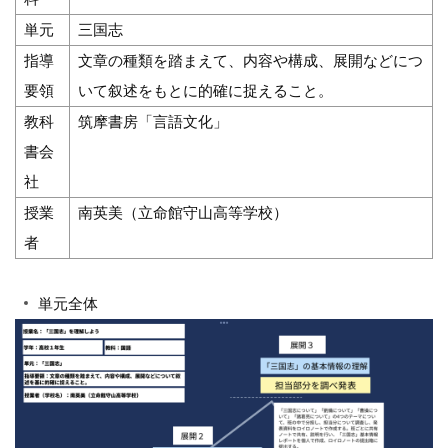
単元
三国志
指導
文章の種類を踏まえて、内容や構成、展開などにつ
要領
いて叙述をもとに的確に捉えること。
教科
筑摩書房「言語文化」
書会
社
授業
南英美（立命館守山高等学校）
者
単元全体