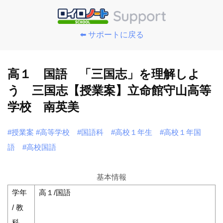
⬅️ サポートに戻る
高１ 国語 「三国志」を理解しよ
う 三国志【授業案】立命館守山高等
学校 南英美
#授業案
#高等学校
#国語科
#高校１年生
#高校１年国
語
#高校国語
基本情報
学年
高１/国語
/ 教
科