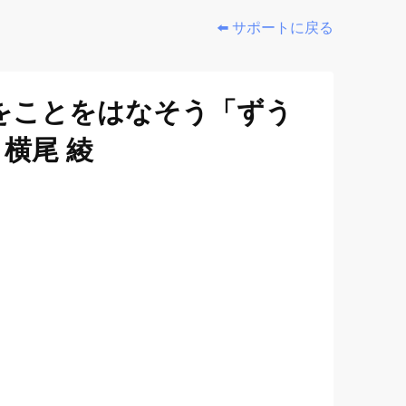
⬅️ サポートに戻る
をことをはなそう「ずう
横尾 綾