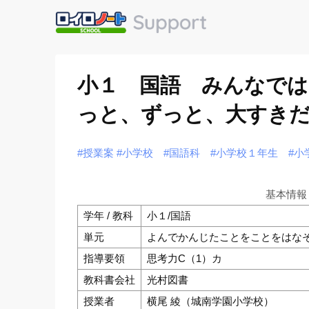
小１ 国語 みんなで
っと、ずっと、大すきだ
#授業案
#小学校
#国語科
#小学校１年生
#小
基本情報
学年 / 教科
小１/国語
単元
よんでかんじたことをことをはな
指導要領
思考力C（1）カ
教科書会社
光村図書
授業者
横尾 綾（城南学園小学校）