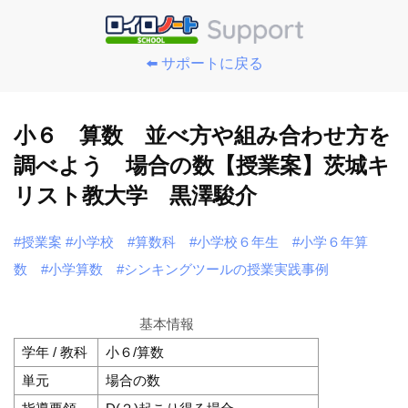
⬅️ サポートに戻る
小６ 算数 並べ方や組み合わせ方を
調べよう 場合の数【授業案】茨城キ
リスト教大学 黒澤駿介
#授業案
#小学校
#算数科
#小学校６年生
#小学６年算
数
#小学算数
#シンキングツールの授業実践事例
基本情報
学年 / 教科
小６/算数
単元
場合の数