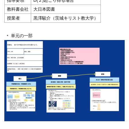
指導要領
D(２)起こり得る場合
教科書会社
大日本図書
授業者
黒澤駿介（茨城キリスト教大学）
単元の一部