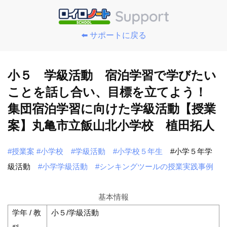
⬅️ サポートに戻る
小５ 学級活動 宿泊学習で学びたい
ことを話し合い、目標を立てよう！
集団宿泊学習に向けた学級活動【授業
案】丸亀市立飯山北小学校 植田拓人
#授業案
#小学校
#学級活動
#小学校５年生
#小学５年学
級活動
#小学学級活動
#シンキングツールの授業実践事例
基本情報
学年 / 教
小５/学級活動