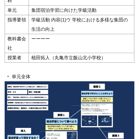
科
単元
集団宿泊学習に向けた学級活動
指導要領
学級活動 内容(1)ウ 学校における多様な集団の
生活の向上
教科書会
ーーーー
社
授業者
植田拓人（丸亀市立飯山北小学校）
単元全体