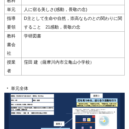
教科
単元
人に宿る美しさ(感動，畏敬の念)
指導
D主として生命や自然，崇高なものとの関わりに関
要領
すること 21感動，畏敬の念
教科
学研図書
書会
社
授業
窪田 建（薩摩川内市立亀山小学校）
者
単元全体