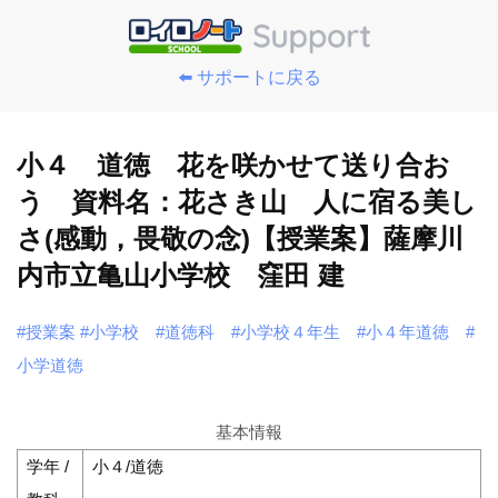
⬅️ サポートに戻る
小４ 道徳 花を咲かせて送り合お
う 資料名：花さき山 人に宿る美し
さ(感動，畏敬の念)【授業案】薩摩川
内市立亀山小学校 窪田 建
#授業案
#小学校
#道徳科
#小学校４年生
#小４年道徳
#
小学道徳
基本情報
学年 /
小４/道徳