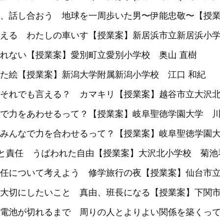
、話し合おう 地球を一周歩いた男〜伊能忠敬〜【授業
える わたしの車いす【授業案】新居浜市立新居浜小
れない【授業案】愛別町立愛別小学校 奥山 直樹
た絵【授業案】新潟大学附属新潟小学校 江口 和紀
それでも言える？ カマキリ【授業案】越谷市立大沢
で力をあわせるって？【授業案】岐阜聖徳学園大学 
みんなで力を合わせるって？【授業案】岐阜聖徳学園大
由と責任 うばわれた自由【授業案】大沢北小学校 菊池
任について考えよう 修学旅行の夜【授業案】仙台市立
大切にしたいこと 真由、班長になる【授業案】下関
電池が切れるまで 周りの人とよりよい関係を築くっ