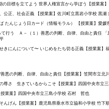
学期の目標を立てよう 世界人権宣言から学ぼう【授業案】
平、公正、社会正義 【授業案】佐川町立黒岩小学校 黒瀬 
とば たんじょう日カード（情報モラル） 【授業案】愛媛
って行う Ａ－（１）善悪の判断、自律、自由と責任 
平
 〜せきにんについて〜 いじめをたち切る正義【授業案】
頼/善悪の判断、自律、自由と責任【授業案】笠間市立北
生命の尊さ 生きているからこそ【授業案】四国中央市立三
 【授業案】四国中央市立三島小学校 石村 哲也
のそんげん【授業案】鹿児島県垂水市立協和小学校 竹下