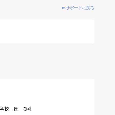
⬅️ サポートに戻る
小学校 原 寛斗