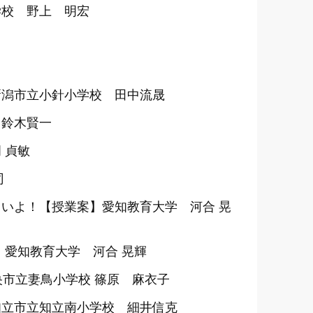
学校 野上 明宏
新潟市立小針小学校 田中流晟
 鈴木賢一
 貞敏
司
いよ！【授業案】愛知教育大学 河合 晃
愛知教育大学 河合 晃輝
央市立妻鳥小学校 篠原 麻衣子
知立市立知立南小学校 細井信克