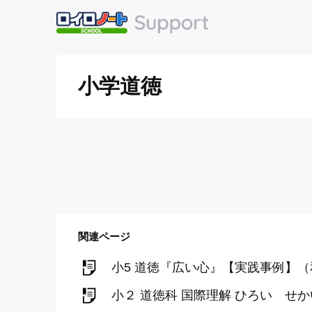
小学道徳
関連ページ
小5 道徳『広い心』【実践事例】
小２ 道徳科 国際理解 ひろい 