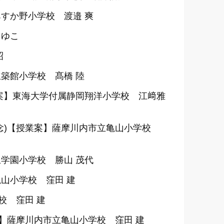
すか野小学校 渡邉 爽
まゆこ
昭
築館小学校 髙橋 陸
案】東海大学付属静岡翔洋小学校 江﨑雅
念)【授業案】薩摩川内市立亀山小学校
学園小学校 勝山 茂代
山小学校 窪田 建
校 窪田 建
】薩摩川内市立亀山小学校 窪田 建