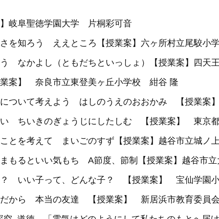
】岐阜聖徳学園大学 片桐彩可音
さを知ろう ええところ【授業案】六ヶ所村立尾駮小学
う なかよし（ともだちといっしょ）【授業案】四天王
業案】 奈良市立東登美ヶ丘小学校 紺谷 隆
について考えよう はしのうえのおおかみ 【授業案】
い ちいきのぎょうじにしたしむ 【授業案】 東京都
ことを考えて まいごのすず【授業案】越谷市立城ノ上
まもるといい気もち A節度、節制【授業案】越谷市立
？ いい子って、どんな子？ 【授業案】 宝仙学園
だから 本当の友達 【授業案】 新居浜市教育委員会