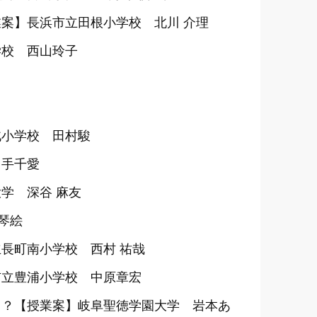
案】長浜市立田根小学校 北川 介理
学校 西山玲子
北小学校 田村駿
川手千愛
学 深谷 麻友
琴絵
長町南小学校 西村 祐哉
市立豊浦小学校 中原章宏
て？【授業案】岐阜聖徳学園大学 岩本あ