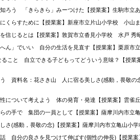
知ろう 「きらきら」みーつけた【授業案】生駒市立あ
にくらすために【授業案】新座市立片山小学校 小山
を信じるとは【授業案】敦賀市立沓見小学校 水戸 秀
へん」でいい 自分の生活を見直す【授業案】栗原市立
なること 自立できる子どもってどういう意味？【授業
う 資料名：花さき山 人に宿る美しさ(感動，畏敬の
性について考えよう 体の発育・発達【授業案】雲雀丘
らの手で 集団の一員として【授業案】薩摩川内市立亀
しさ(感動，畏敬の念)【授業案】薩摩川内市立亀山小学
話 自分の良さを見つけて伸ばす(個性の伸長)【授業案