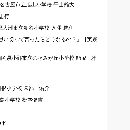
名古屋市立旭出小学校 平山雄大
忠行
県大洲市立新谷小学校 入澤 勝利
「思い切って言ったらどうなるの？」【実践
福岡県小郡市立のぞみが丘小学校 能塚 雅
川根小学校 園部 佑介
島小学校 松本健吉
順平