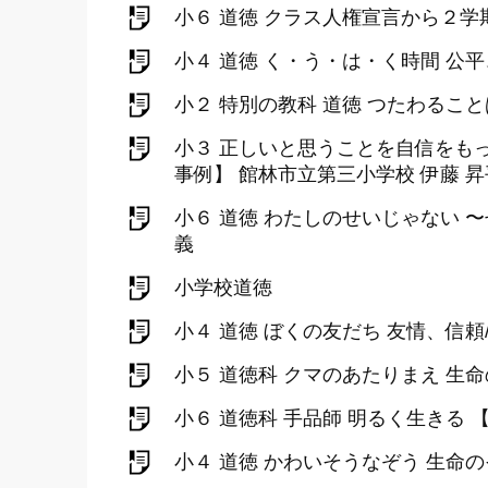
小６ 道徳 クラス人権宣言から２
小４ 道徳 く・う・は・く時間 公
小２ 特別の教科 道徳 つたわるこ
小３ 正しいと思うことを自信をも
事例】 館林市立第三小学校 伊藤 昇
小６ 道徳 わたしのせいじゃない
義
小学校道徳
小４ 道徳 ぼくの友だち 友情、信
小５ 道徳科 クマのあたりまえ 
小６ 道徳科 手品師 明るく生きる
小４ 道徳 かわいそうなぞう 生命