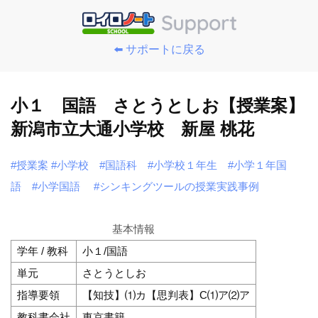
⬅️ サポートに戻る
小１ 国語 さとうとしお【授業案】
新潟市立大通小学校 新屋 桃花
#授業案
#小学校
#国語科
#小学校１年生
#小学１年国
語
#小学国語
#シンキングツールの授業実践事例
基本情報
学年 / 教科
小１/国語
単元
さとうとしお
指導要領
【知技】⑴カ【思判表】C⑴ア⑵ア
教科書会社
東京書籍