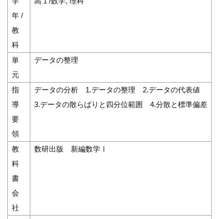
学
高１/数学, 理科
年 /
教
科
単
データの整理
元
指
データの分析 1.データの整理 2.データの代表値
導
3.データの散らばりと四分位範囲 4.分散と標準偏差
要
領
教
数研出版 新編数学Ⅰ
科
書
会
社