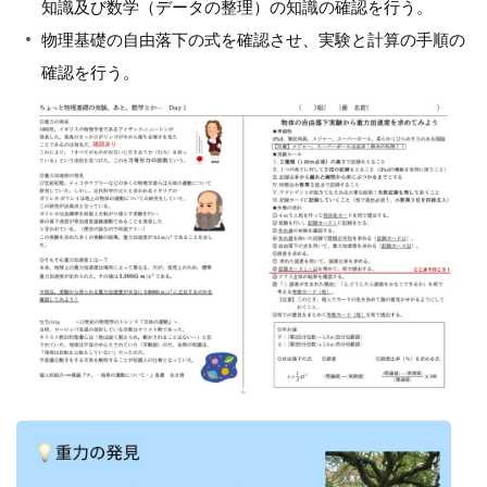
知識及び数学（データの整理）の知識の確認を行う。
物理基礎の自由落下の式を確認させ、実験と計算の手順の
確認を行う。