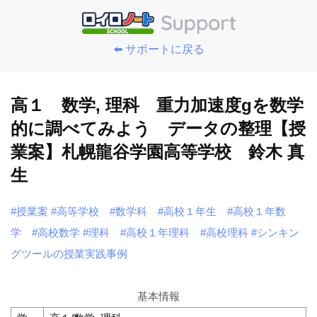
⬅️ サポートに戻る
高１ 数学, 理科 重力加速度gを数学
的に調べてみよう データの整理【授
業案】札幌龍谷学園高等学校 鈴木 真
生
#授業案
#高等学校
#数学科
#高校１年生
#高校１年数
学
#高校数学
#理科
#高校１年理科
#高校理科
#シンキン
グツールの授業実践事例
基本情報