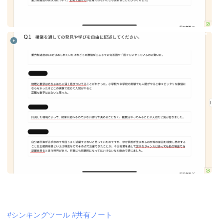
#シンキングツール
#共有ノート