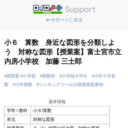
⬅️ サポートに戻る
小６ 算数 身近な図形を分類しよ
う 対称な図形【授業案】富士宮市立
内房小学校 加藤 三士郎
#授業案
#小学校
#算数科
#小学校６年生
#小学６年算
数
#小学算数
#シンキングツールの授業実践事例
基本情報
学年 / 教科
小６/算数
単元
対称な図形