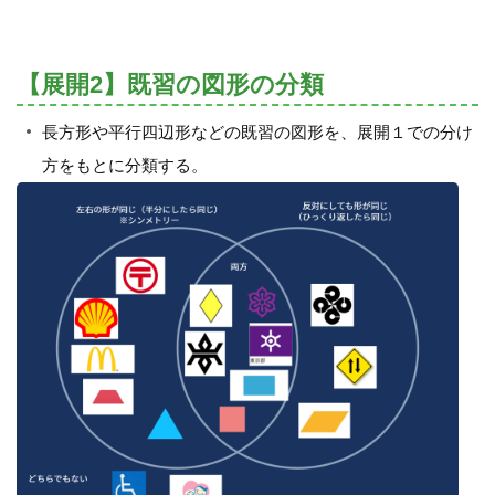
【展開2】既習の図形の分類
長方形や平行四辺形などの既習の図形を、展開１での分け
方をもとに分類する。