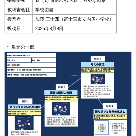
指導要領
Ｂ（1）縮図や拡大図，対称な図形
教科書会社
学校図書
授業者
加藤 三士郎（富士宮市立内房小学校）
投稿日
2025年8月9日
単元の一部